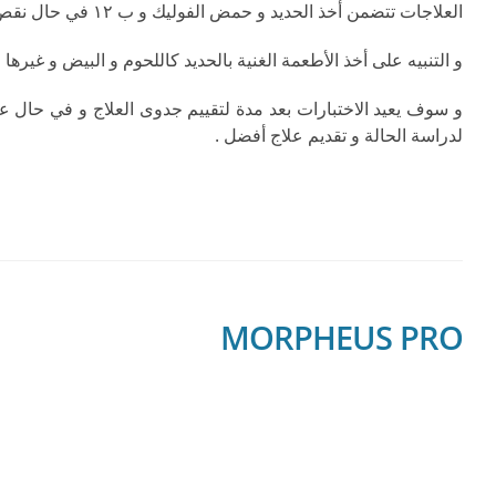
العلاجات تتضمن أخذ الحديد و حمض الفوليك و ب ١٢ في حال نقص فيتامين ب ١٢
و التنبيه على أخذ الأطعمة الغنية بالحديد كاللحوم و البيض و غيرها
و سوف يعيد الاختبارات بعد مدة لتقييم جدوى العلاج و في حال
لدراسة الحالة و تقديم علاج أفضل .
MORPHEUS PRO
الاستخدامات:
الندبات الضمورية (حب الشباب وتشققات الجلد ..).
الرفع والشد للوجه والعنق.