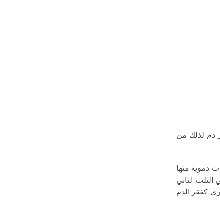
 دم لذلك من
ت دموية منها
الثلث الثاني
١و ليس عن حالات فقر الدم الأخرى كفقر الدم