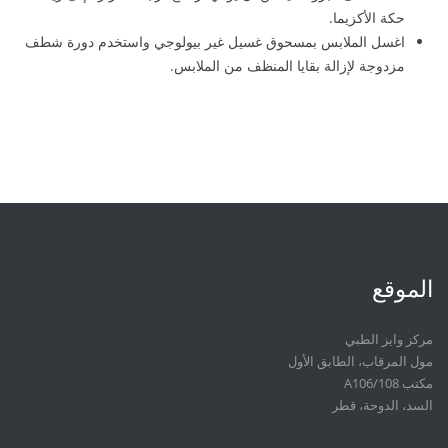
حكة الأكزيما.
اغسل الملابس بمسحوق غسيل غير بيولوجي واستخدم دورة شطف
مزدوجة لإزالة بقايا المنظف من الملابس.
الموقع
مركز وايز الطبي
مول المرقاب، الطابق الأول
مكتب A106/108
السد، الدوحة، قطر