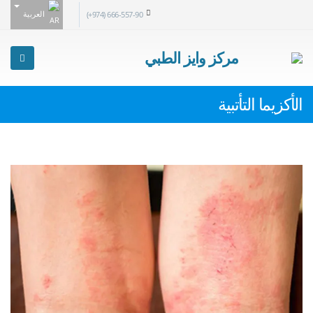
العربية
(+974) 666-557-90
مركز وايز الطبي
الأكزيما التأتبية