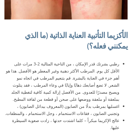
الأكزيما التأتبية العناية الذاتية (ما الذي
يمكنني فعله؟)
رطبي بشرتك قدر الإمكان ، من الناحية المثالية 2-3 مرات على
الأقل كل يوم. المرطب الأكثر دهنية وغير المعطر هو الأفضل. هذا هو
أهم جزء في العناية بالبشرة. قم بتنعيم المرطب في اتجاه نمو
الشعر. لا تضع أصابعك ذهابًا وإيابًا في وعاء المرطب ، فقد يتلوث
ويصبح مصدرًا للعدوى. من الأفضل إزالة كمية كافية لتغطية الجلد
بملعقة أو ملعقة ووضعها على صحن أو قطعة من لفافة المطبخ.
اغسليها بمرطب بدلًا من الصابون (المعروف ببدائل الصابون) ،
وتجنبي الصابون ، فقاعات الاستحمام ، وجل الاستحمام ، والمنظفات.
عالج الإكزيما مبكراً – كلما اشتدت حدتها ، زادت صعوبة السيطرة
عليها.