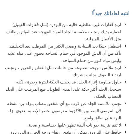
انتبه لعاداتك جيداً!
ارتدِ قفازات غير مطاطية خالية من البودرة (مثل قفازات الفينيل)
لحماية يديك وتجنب ملامسة الجلد للمواد المهيجة عند القيام بوظائف
مثل الأعمال المنزلية.
اشطفي جيدًا بعد السباحة وضعي الكثير من المرطب بعد التجفيف.
تأكد من أن الدش الموجود في حمام السباحة يحتوي على مياه عذبة
وليس مياه كلور من حمام السباحة.
ارتدِ ملابس مريحة مصنوعة من خامات مثل القطن والحرير ، وتجنب
ارتداء الصوف بجانب بشرتك.
حاول مقاومة إغراء الحك. قد يخفف الحكة لفترة وجيزة ، لكنه
سيجعل الجلد أكثر حكة على المدى الطويل. ضع المرطب على الجلد
المصاب بالحكة.
تجنب ملامسة الجلد عن قرب مع أي شخص مصاب بنزلة برد نشطة
لأن المرضى المصابين بالأكزيما معرضون لخطر الإصابة بعدوى نزلة
البرد على نطاق واسع.
لا تقم بتربية حيوانات أليفة تظهر عليها حساسية واضحة.
حافظ على البرودة. يمكن أن يؤدي ارتفاع درجة الحرارة إلى زيادة